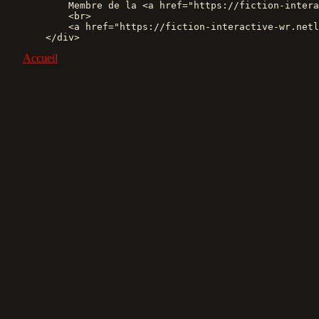
        Membre de la 
<a
href=
"https://fiction-intera
<br>
<a
href=
"https://fiction-interactive-wr.netl
</div>
Accueil