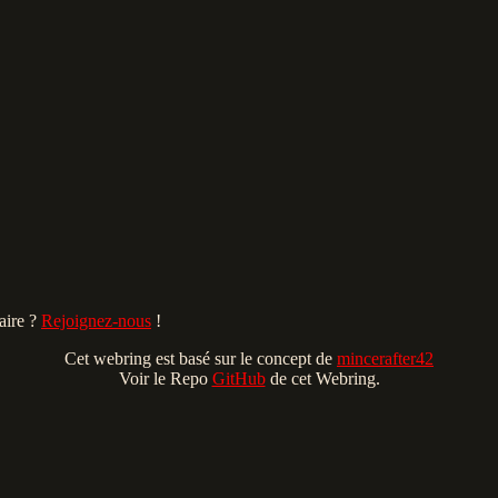
aire‎ ?
Rejoignez-nous
‎ !
Cet webring est basé sur le concept de
mincerafter42
Voir le Repo
GitHub
de cet Webring.