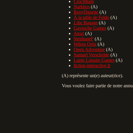
CrocMiam
Narkhos
(A)
BenyDanette
(A)
À la table de Feldo
(A)
Lilie Bagage
(A)
Gavroche Games
(A)
Atozi
(A)
StephaneF
(A)
Wilem Ortiz
(A)
Open Adventure
(A)
Samuel Verschelde
(A)
Lapin Lunaire Games
(A)
fiction-interactive.fr
(A) représente un(e) auteur(rice).
Vous voulez faire partie de notre annu